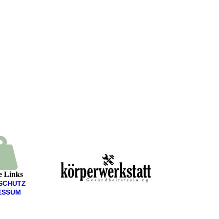
e Links
­SCHUTZ
ESSUM