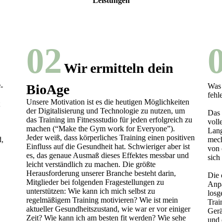
Leistungen
02
Wir ermitteln dein
-
BioAge
Was 
fehl
Unsere Motivation ist es die heutigen Möglichkeiten
t
der Digitalisierung und Technologie zu nutzen, um
Das 
das Training im Fitnessstudio für jeden erfolgreich zu
voll
machen (“Make the Gym work for Everyone”).
Lang
Jeder weiß, dass körperliches Training einen positiven
d,
mech
Einfluss auf die Gesundheit hat. Schwieriger aber ist
von 
es, das genaue Ausmaß dieses Effektes messbar und
sich
leicht verständlich zu machen. Die größte
Herausforderung unserer Branche besteht darin,
Die 
Mitglieder bei folgenden Fragestellungen zu
Anpa
unterstützen: Wie kann ich mich selbst zu
losg
regelmäßigem Training motivieren? Wie ist mein
Trai
aktueller Gesundheitszustand, wie war er vor einiger
Gerä
Zeit? Wie kann ich am besten fit werden? Wie sehe
und 