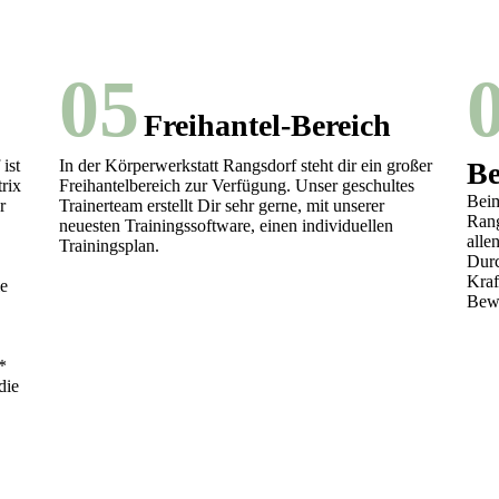
05
Freihantel-Bereich
ist
In der Körperwerkstatt Rangsdorf steht dir ein großer
Be
rix
Freihantelbereich zur Verfügung. Unser geschultes
Beim
r
Trainerteam erstellt Dir sehr gerne, mit unserer
Rang
neuesten Trainingssoftware, einen individuellen
alle
Trainingsplan.
Durc
Kraf
ie
Bewe
*
die